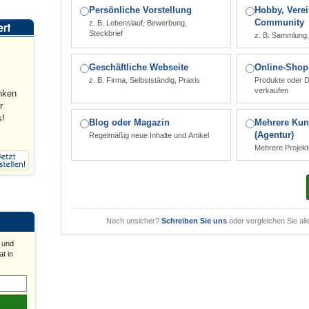
Persönliche Vorstellung
Hobby, Verei
Community
z. B. Lebenslauf, Bewerbung,
Steckbrief
z. B. Sammlung, 
Geschäftliche Webseite
Online-Shop 
z. B. Firma, Selbstständig, Praxis
Produkte oder D
verkaufen
nken
r
s!
Blog oder Magazin
Mehrere Kun
(Agentur)
Regelmäßig neue Inhalte und Artikel
Mehrere Projekt
Noch unsicher?
Schreiben Sie uns
oder vergleichen Sie all
 und
t in