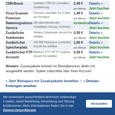
CDN-Boost
Globales CDN für schnellere
2,49 €
Details »
Auslieferung.
Jetzt buchen
pro Monat
Virus-Scanner
Premium-Virenfilter für E-Mail,
1,49 €
Details »
pro Postfach.
Premium
Jetzt buchen
pro Monat
Datenmigrations-
Wir übernehmen den
kostenlos
Details »
kompletten Umzug, kostenlos.
Service
Jetzt buchen
Zusätzliche
Weitere Subdomain, Anzahl frei
0,50 €
Details »
wählbar.
Subdomain
Jetzt buchen
pro Monat
Zusätzlicher
100 MB Webspace zusätzlich,
1,00 €
Details »
Anzahl frei wählbar.
Speicherplatz
Jetzt buchen
pro Monat
Zusätzlicher FTP-
Weiterer FTP-/SFTP-Zugang,
0,50 €
Details »
Anzahl frei wählbar.
Account
Jetzt buchen
pro Monat
Hinweis:
Zusatzpakete können im Bestellprozess direkt mit
ausgewählt werden. Später zubuchbar über Ihren Account.
» Jetzt Webspace mit Zusatzpaketen bestellen
|
» Domain-
Endungen ansehen
Wir verwenden ausschließlich technisch notwendige
Cookies, damit Bestellung, Anmeldung und Sitzung
Verstanden
funktionieren. Mehr Informationen finden Sie in der
Datenschutzerklärung
.