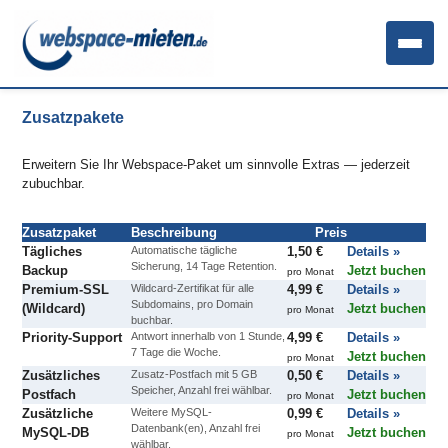
Zusatzpakete
Erweitern Sie Ihr Webspace-Paket um sinnvolle Extras — jederzeit
zubuchbar.
Zusatzpaket
Beschreibung
Preis
Tägliches
Automatische tägliche
1,50 €
Details »
Sicherung, 14 Tage Retention.
Backup
Jetzt buchen
pro Monat
Premium-SSL
Wildcard-Zertifikat für alle
4,99 €
Details »
Subdomains, pro Domain
(Wildcard)
Jetzt buchen
pro Monat
buchbar.
Priority-Support
Antwort innerhalb von 1 Stunde,
4,99 €
Details »
7 Tage die Woche.
Jetzt buchen
pro Monat
Zusätzliches
Zusatz-Postfach mit 5 GB
0,50 €
Details »
Speicher, Anzahl frei wählbar.
Postfach
Jetzt buchen
pro Monat
Zusätzliche
Weitere MySQL-
0,99 €
Details »
Datenbank(en), Anzahl frei
MySQL-DB
Jetzt buchen
pro Monat
wählbar.