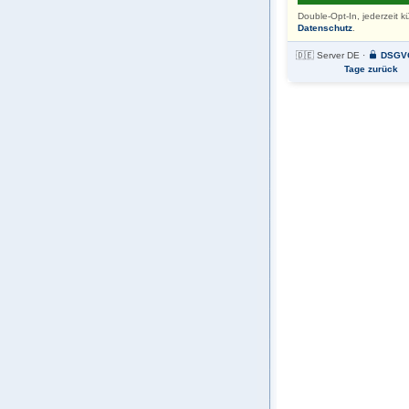
Double-Opt-In, jederzeit k
Datenschutz
.
🇩🇪 Server DE ·
DSGV
Tage zurück