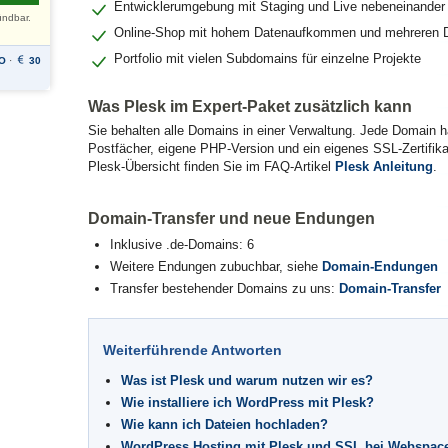
Entwicklerumgebung mit Staging und Live nebeneinander
ündbar.
Online-Shop mit hohem Datenaufkommen und mehreren 
Portfolio mit vielen Subdomains für einzelne Projekte
O
·
30
Was Plesk im Expert-Paket zusätzlich kann
Sie behalten alle Domains in einer Verwaltung. Jede Domain h
Postfächer, eigene PHP-Version und ein eigenes SSL-Zertifika
Plesk-Übersicht finden Sie im FAQ-Artikel
Plesk Anleitung
.
Domain-Transfer und neue Endungen
Inklusive .de-Domains: 6
Weitere Endungen zubuchbar, siehe
Domain-Endungen
Transfer bestehender Domains zu uns:
Domain-Transfer
Weiterführende Antworten
Was ist Plesk und warum nutzen wir es?
Wie installiere ich WordPress mit Plesk?
Wie kann ich Dateien hochladen?
WordPress Hosting mit Plesk und SSL bei Webspace