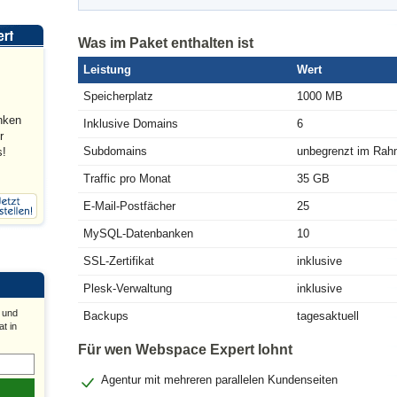
Was im Paket enthalten ist
Leistung
Wert
Speicherplatz
1000 MB
nken
Inklusive Domains
6
r
Subdomains
unbegrenzt im Ra
s!
Traffic pro Monat
35 GB
E-Mail-Postfächer
25
MySQL-Datenbanken
10
SSL-Zertifikat
inklusive
Plesk-Verwaltung
inklusive
 und
Backups
tagesaktuell
t in
Für wen Webspace Expert lohnt
Agentur mit mehreren parallelen Kundenseiten