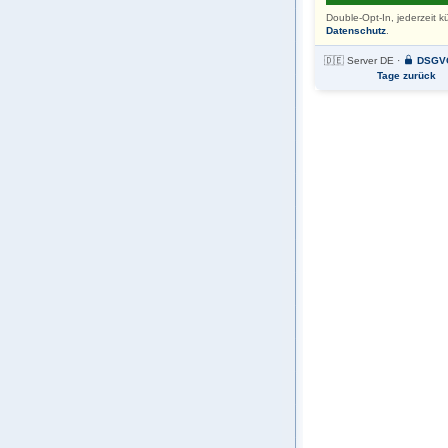
Double-Opt-In, jederzeit k
Datenschutz
.
🇩🇪 Server DE ·
DSGV
Tage zurück