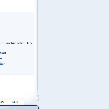
, Speicher oder FTP-
aket
en
tten