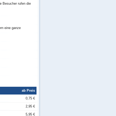
ie Besucher rufen die
ern eine ganze
ab Preis
0,75 €
2,95 €
5,95 €