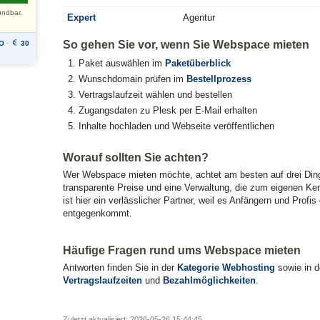
ündbar.
Expert
Agentur
So gehen Sie vor, wenn Sie Webspace mieten
O
·
30
Paket auswählen im
Paketüberblick
Wunschdomain prüfen im
Bestellprozess
Vertragslaufzeit wählen und bestellen
Zugangsdaten zu Plesk per E-Mail erhalten
Inhalte hochladen und Webseite veröffentlichen
Worauf sollten Sie achten?
Wer Webspace mieten möchte, achtet am besten auf drei Ding
transparente Preise und eine Verwaltung, die zum eigenen Ke
ist hier ein verlässlicher Partner, weil es Anfängern und Profi
entgegenkommt.
Häufige Fragen rund ums Webspace mieten
Antworten finden Sie in der
Kategorie Webhosting
sowie in d
Vertragslaufzeiten
und
Bezahlmöglichkeiten
.
Zuletzt aktualisiert: 2026-05-26 15:44:45